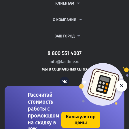
ДИПЛОМНЫЕ РАБОТЫ
КЛИЕНТАМ
КУРСОВЫЕ РАБОТЫ
АНТИПЛАГИАТ
РЕФЕРАТЫ
ВОПРОСЫ И ОТВЕТЫ
О КОМПАНИИ
ВСЕ УСЛУГИ
ПУБЛИЧНАЯ ОФЕРТА
О КОМПАНИИ
ПОЛИТИКА КОНФИДЕНЦИАЛЬНОСТИ
КОНТАКТЫ
ВАШ ГОРОД
АВТОРАМ
МОСКВА
САНКТ-ПЕТЕРБУРГ
8 800 551 4007
ЛЫСЬВА
info@fastfine.ru
БАЙКОНУР
МЫ В СОЦИАЛЬНЫХ СЕТЯХ
АХТУБИНСК
Vk
×
Рассчитай
стоимость
работы с
промокодом
Калькулятор
на скидку в
цены
Copyright 2011-2026 FastFine.ru