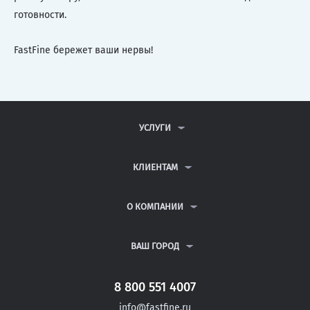
готовности.
FastFine бережет ваши нервы!
УСЛУГИ
КОНТРОЛЬНЫЕ РАБОТЫ
ДИПЛОМНЫЕ РАБОТЫ
КЛИЕНТАМ
КУРСОВЫЕ РАБОТЫ
АНТИПЛАГИАТ
РЕФЕРАТЫ
ВОПРОСЫ И ОТВЕТЫ
О КОМПАНИИ
ВСЕ УСЛУГИ
ПУБЛИЧНАЯ ОФЕРТА
О КОМПАНИИ
ПОЛИТИКА КОНФИДЕНЦИАЛЬНОСТИ
КОНТАКТЫ
ВАШ ГОРОД
АВТОРАМ
МОСКВА
САНКТ-ПЕТЕРБУРГ
8 800 551 4007
ЛЫСЬВА
info@fastfine.ru