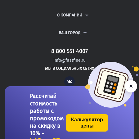
КУРСОВЫЕ РАБОТЫ
АНТИПЛАГИАТ
РЕФЕРАТЫ
ВОПРОСЫ И ОТВЕТЫ
О КОМПАНИИ
ВСЕ УСЛУГИ
ПУБЛИЧНАЯ ОФЕРТА
О КОМПАНИИ
ПОЛИТИКА КОНФИДЕНЦИАЛЬНОСТИ
КОНТАКТЫ
ВАШ ГОРОД
АВТОРАМ
МОСКВА
САНКТ-ПЕТЕРБУРГ
8 800 551 4007
ЛЫСЬВА
info@fastfine.ru
БАЙКОНУР
МЫ В СОЦИАЛЬНЫХ СЕТЯХ
АХТУБИНСК
Vk
×
Рассчитай
стоимость
работы с
промокодом
Калькулятор
на скидку в
цены
Copyright 2011-2026 FastFine.ru
10% -